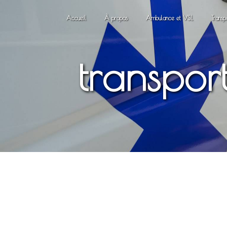
Panneau de gestion des cookies
Accueil
À propos
Ambulance et VSL
Transp
transpor