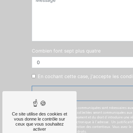
Combien font sept plus quatre
En cochant cette case, j'accepte les condi
** Les données personnelles communiquées sont nécessaires aux fi
votre message. Les données collectées seront communiquées aux seu
Ce site utilise des cookies et
votre consentement à tout moment et du droit d’introduire une ré
vous donne le contrôle sur
l'adresse ou par courrier électronique à l'adresse . Un justifica
ceux que vous souhaitez
aux fins probatoires et de gestion des contentieux. Vous avez le 
activer
plus d’informations sur vos droits.