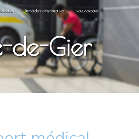
talisation
Démarches administratives
Nous contacter
e-de-Gier
port médical