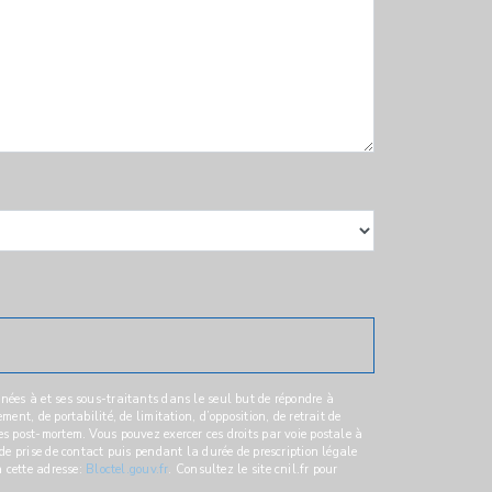
nées à et ses sous-traitants dans le seul but de répondre à
nt, de portabilité, de limitation, d’opposition, de retrait de
es post-mortem. Vous pouvez exercer ces droits par voie postale à
de prise de contact puis pendant la durée de prescription légale
à cette adresse:
Bloctel.gouv.fr
. Consultez le site cnil.fr pour