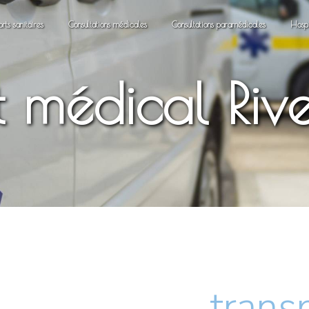
orts sanitaires
Consultations médicales
Consultations paramédicales
Hospi
t médical Riv
trans