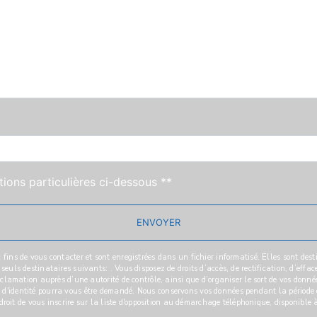
tions particulières ci-dessous **
ENVOYER
ns de vous contacter et sont enregistrées dans un fichier informatisé. Elles sont desti
ls destinataires suivants: . Vous disposez de droits d’accès, de rectification, d’effaceme
clamation auprès d’une autorité de contrôle, ainsi que d’organiser le sort de vos donné
tif d'identité pourra vous être demandé. Nous conservons vos données pendant la période 
droit de vous inscrire sur la liste d'opposition au démarchage téléphonique, disponible 