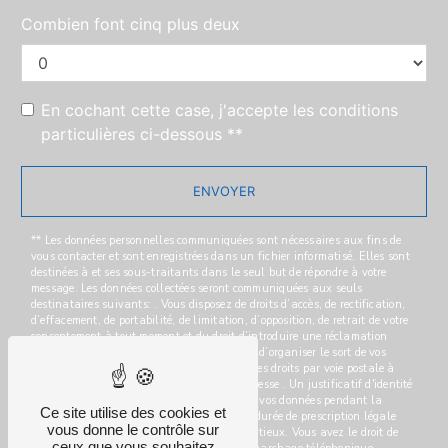
Combien font cinq plus deux
En cochant cette case, j'accepte les conditions
particulières ci-dessous **
ENVOYER
** Les données personnelles communiquées sont nécessaires aux fins de
vous contacter et sont enregistrées dans un fichier informatisé. Elles sont
destinées à et ses sous-traitants dans le seul but de répondre à votre
message. Les données collectées seront communiquées aux seuls
destinataires suivants: . Vous disposez de droits d’accès, de rectification,
d’effacement, de portabilité, de limitation, d’opposition, de retrait de votre
consentement à tout moment et du droit d’introduire une réclamation
auprès d’une autorité de contrôle, ainsi que d’organiser le sort de vos
données post-mortem. Vous pouvez exercer ces droits par voie postale à
l'adresse ou par courrier électronique à l'adresse . Un justificatif d'identité
pourra vous être demandé. Nous conservons vos données pendant la
Ce site utilise des cookies et
période de prise de contact puis pendant la durée de prescription légale
vous donne le contrôle sur
aux fins probatoires et de gestion des contentieux. Vous avez le droit de
ceux que vous souhaitez