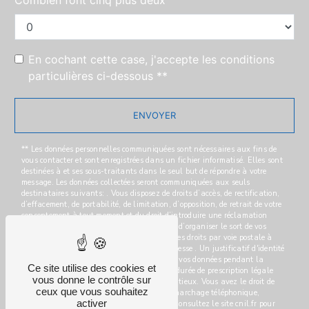
Combien font cinq plus deux
En cochant cette case, j'accepte les conditions
particulières ci-dessous **
ENVOYER
** Les données personnelles communiquées sont nécessaires aux fins de
vous contacter et sont enregistrées dans un fichier informatisé. Elles sont
destinées à et ses sous-traitants dans le seul but de répondre à votre
message. Les données collectées seront communiquées aux seuls
destinataires suivants: . Vous disposez de droits d’accès, de rectification,
d’effacement, de portabilité, de limitation, d’opposition, de retrait de votre
consentement à tout moment et du droit d’introduire une réclamation
auprès d’une autorité de contrôle, ainsi que d’organiser le sort de vos
données post-mortem. Vous pouvez exercer ces droits par voie postale à
l'adresse ou par courrier électronique à l'adresse . Un justificatif d'identité
pourra vous être demandé. Nous conservons vos données pendant la
Ce site utilise des cookies et
période de prise de contact puis pendant la durée de prescription légale
vous donne le contrôle sur
aux fins probatoires et de gestion des contentieux. Vous avez le droit de
ceux que vous souhaitez
vous inscrire sur la liste d'opposition au démarchage téléphonique,
activer
disponible à cette adresse:
Bloctel.gouv.fr
. Consultez le site cnil.fr pour