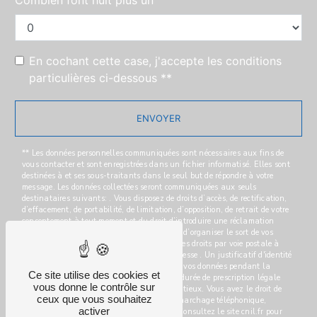
Combien font huit plus un
En cochant cette case, j'accepte les conditions
particulières ci-dessous **
ENVOYER
** Les données personnelles communiquées sont nécessaires aux fins de
vous contacter et sont enregistrées dans un fichier informatisé. Elles sont
destinées à et ses sous-traitants dans le seul but de répondre à votre
message. Les données collectées seront communiquées aux seuls
destinataires suivants: . Vous disposez de droits d’accès, de rectification,
d’effacement, de portabilité, de limitation, d’opposition, de retrait de votre
consentement à tout moment et du droit d’introduire une réclamation
auprès d’une autorité de contrôle, ainsi que d’organiser le sort de vos
données post-mortem. Vous pouvez exercer ces droits par voie postale à
l'adresse ou par courrier électronique à l'adresse . Un justificatif d'identité
pourra vous être demandé. Nous conservons vos données pendant la
Ce site utilise des cookies et
période de prise de contact puis pendant la durée de prescription légale
vous donne le contrôle sur
aux fins probatoires et de gestion des contentieux. Vous avez le droit de
ceux que vous souhaitez
vous inscrire sur la liste d'opposition au démarchage téléphonique,
activer
disponible à cette adresse:
Bloctel.gouv.fr
. Consultez le site cnil.fr pour