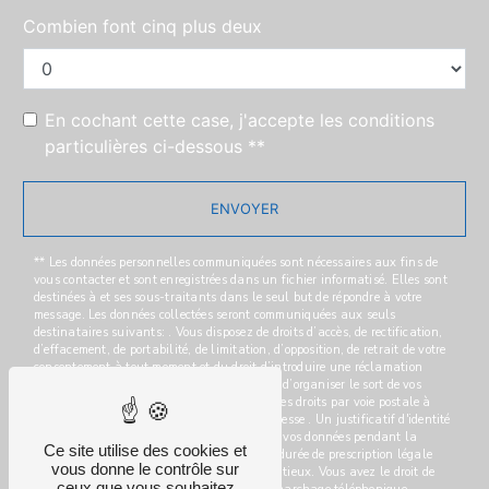
Combien font cinq plus deux
En cochant cette case, j'accepte les conditions
particulières ci-dessous **
ENVOYER
** Les données personnelles communiquées sont nécessaires aux fins de
vous contacter et sont enregistrées dans un fichier informatisé. Elles sont
destinées à et ses sous-traitants dans le seul but de répondre à votre
message. Les données collectées seront communiquées aux seuls
destinataires suivants: . Vous disposez de droits d’accès, de rectification,
d’effacement, de portabilité, de limitation, d’opposition, de retrait de votre
consentement à tout moment et du droit d’introduire une réclamation
auprès d’une autorité de contrôle, ainsi que d’organiser le sort de vos
données post-mortem. Vous pouvez exercer ces droits par voie postale à
l'adresse ou par courrier électronique à l'adresse . Un justificatif d'identité
pourra vous être demandé. Nous conservons vos données pendant la
Ce site utilise des cookies et
période de prise de contact puis pendant la durée de prescription légale
vous donne le contrôle sur
aux fins probatoires et de gestion des contentieux. Vous avez le droit de
ceux que vous souhaitez